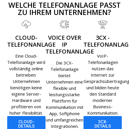
WELCHE TELEFONANLAGE PASST
ZU IHREM UNTERNEHMEN?
CLOUD-
VOICE OVER
3CX -
TELEFONANLAGE
IP
TELEFONANLAG
TELEFONANLAGE
Eine Cloud-
VoIP-
Telefonanlage wird
Telefonanlagen
Die 3CX-
vollständig online
nutzen das
Telefonanlage
betrieben.
Internet zur
bietet
Unternehmen
Gesprächsübertragun
Unternehmen eine
benötigen keine
und bilden heute
flexible und
eigene Server-
den Standard
leistungsstarke
Hardware und
moderner
Plattform für
profitieren von
Business-
Kommunikation mit
hoher Flexibilität.
Kommunikation.
App, Softphone
und umfangreichen
CLOUD-
3CX-
Integrationen.
DETAILS
DETAILS