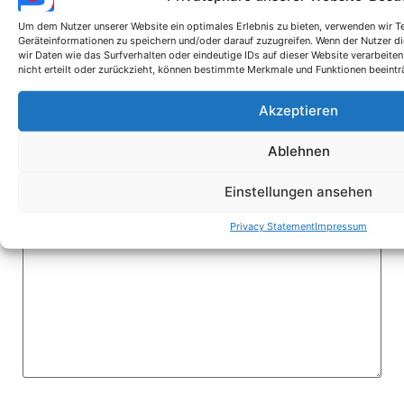
Um dem Nutzer unserer Website ein optimales Erlebnis zu bieten, verwenden wir 
Geräteinformationen zu speichern und/oder darauf zuzugreifen. Wenn der Nutzer 
wir Daten wie das Surfverhalten oder eindeutige IDs auf dieser Website verarbeiten
Form unserer Rückantwort
*
nicht erteilt oder zurückzieht, können bestimmte Merkmale und Funktionen beeintr
Mail
Akzeptieren
Telefon
Teams-Konferenz
Ablehnen
Ihre Vorabinformationen
Einstellungen ansehen
Privacy Statement
Impressum